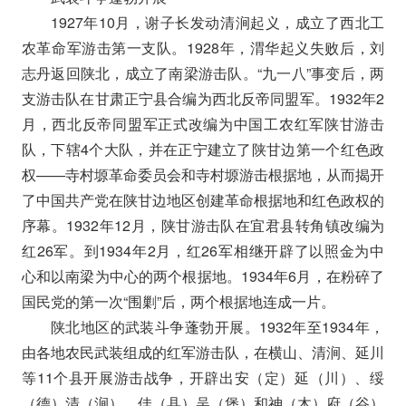
1927年10月，谢子长发动清涧起义，成立了西北工
农革命军游击第一支队。1928年，渭华起义失败后，刘
志丹返回陕北，成立了南梁游击队。“九一八”事变后，两
支游击队在甘肃正宁县合编为西北反帝同盟军。1932年2
月，西北反帝同盟军正式改编为中国工农红军陕甘游击
队，下辖4个大队，并在正宁建立了陕甘边第一个红色政
权——寺村塬革命委员会和寺村塬游击根据地，从而揭开
了中国共产党在陕甘边地区创建革命根据地和红色政权的
序幕。1932年12月，陕甘游击队在宜君县转角镇改编为
红26军。到1934年2月，红26军相继开辟了以照金为中
心和以南梁为中心的两个根据地。1934年6月，在粉碎了
国民党的第一次“围剿”后，两个根据地连成一片。
陕北地区的武装斗争蓬勃开展。1932年至1934年，
由各地农民武装组成的红军游击队，在横山、清涧、延川
等11个县开展游击战争，开辟出安（定）延（川）、绥
（德）清（涧）、佳（县）吴（堡）和神（木）府（谷）