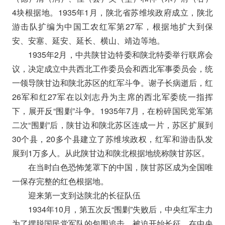
4块根据地。1935年1月，陕北省苏维埃政府成立，陕北
游击队扩编为中国工农红军第27军，根据地扩大到保
安、安塞、延安、延长、横山、靖边等地。
1935年2月，中共陕甘边特委和陕北特委举行联席会
议，决定成立中共西北工作委员会和西北军事委员会，统
一领导陕甘边和陕北苏区的红军斗争。谢子长病逝后，红
26军和红27军在以刘志丹为主席的西北军委统一指挥
下，展开反“围剿”斗争。1935年7月，在粉碎国民党军第
二次“围剿”后，陕甘边和陕北苏区连成一片，苏区扩展到
30个县，20多个县建立了苏维埃政权，红军和游击队发
展到1万多人。从此陕甘边和陕北根据地统称陕甘苏区。
在当时白色恐怖笼罩下的中国，陕甘苏区成为全国唯
一保存完整的红色根据地。
迎来第一支到达陕北的长征队伍
1934年10月，第五次反“围剿”失败后，中央红军主力
为了摆脱国民党军队的包围追击，被迫开始长征。在中央