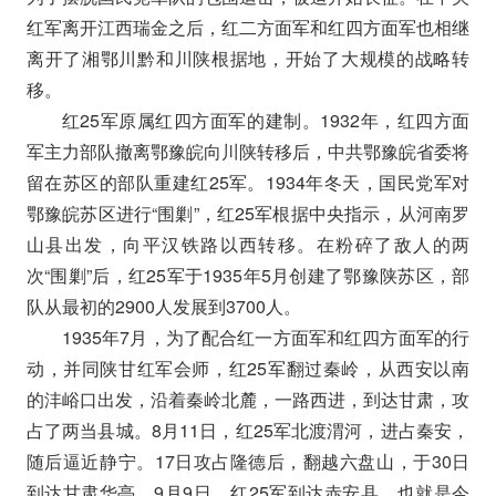
红军离开江西瑞金之后，红二方面军和红四方面军也相继
离开了湘鄂川黔和川陕根据地，开始了大规模的战略转
移。
红25军原属红四方面军的建制。1932年，红四方面
军主力部队撤离鄂豫皖向川陕转移后，中共鄂豫皖省委将
留在苏区的部队重建红25军。1934年冬天，国民党军对
鄂豫皖苏区进行“围剿”，红25军根据中央指示，从河南罗
山县出发，向平汉铁路以西转移。在粉碎了敌人的两
次“围剿”后，红25军于1935年5月创建了鄂豫陕苏区，部
队从最初的2900人发展到3700人。
1935年7月，为了配合红一方面军和红四方面军的行
动，并同陕甘红军会师，红25军翻过秦岭，从西安以南
的沣峪口出发，沿着秦岭北麓，一路西进，到达甘肃，攻
占了两当县城。8月11日，红25军北渡渭河，进占秦安，
随后逼近静宁。17日攻占隆德后，翻越六盘山，于30日
到达甘肃华亭。9月9日，红25军到达赤安县，也就是今