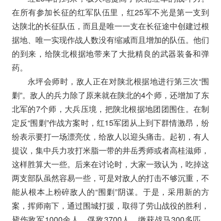
在所有参加长征的红军队伍里，红25军不光是第一支到
达陕北的长征队伍，而且是唯一一支在长征途中创建过根
据地、唯一实现作战人数没有缩减而且增加的队伍。他们
的到来，给陕北根据地带来了大批精良的武器装备和弹
药。
永坪会师时，敌人正在对陕北根据地进行第三次“围
剿”。敌人的兵力除了原来就在陕北的4个师，还增加了东
北军的7个师，大兵压境，把陕北根据地团团围住。在制
定反“围剿”作战方案时，红15军团从上到下群情激昂，纷
纷表示要打一场漂亮仗，给敌人以迎头痛击。起初，有人
提议，集中兵力攻打米脂一带的井岳秀师或者高桂滋师，
这样胜算大一些。后来在讨论时，大家一致认为，吃掉这
两支部队虽然容易一些，可是对敌人的打击不够沉重，不
能从根本上粉碎敌人的“围剿”阴谋。于是，采用新的方
案，挥师南下，通过围城打援，取得了劳山战役的胜利，
毙伤敌军1000余人，俘敌3700人，缴获战马300多匹、