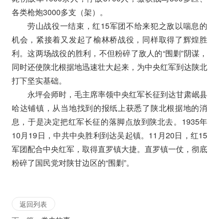
各类枪炮3000多支（架）。
劳山战役一结束，红15军团不给来犯之敌以喘息的
机会，紧接着又发起了榆林桥战役，同样取得了辉煌胜
利。这两场战役的胜利，不但粉碎了敌人的“围剿”阴谋，
同时还使陕北根据地迅速壮大起来，为中央红军到达陕北
打下坚实基础。
永坪会师时，毛主席率领中央红军长征到达甘肃岷县
哈达铺镇，从当地找到的报纸上获悉了陕北根据地的消
息，于是决定把红军长征的落脚点放到陕北去。1935年
10月19日，中共中央胜利到达吴起镇。11月20日，红15
军团配合中央红军，取得直罗镇大捷。直罗镇一仗，彻底
粉碎了国民党对陕甘边区的“围剿”。
返回列表