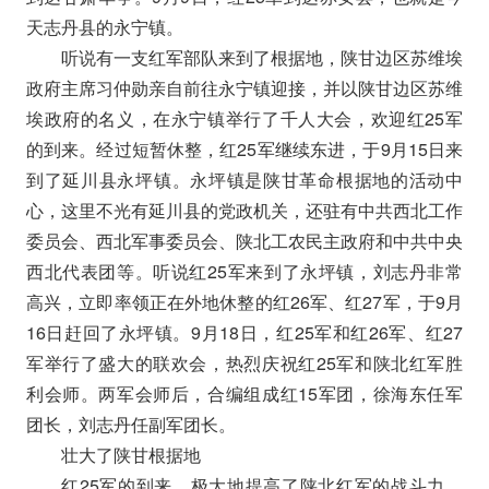
天志丹县的永宁镇。
听说有一支红军部队来到了根据地，陕甘边区苏维埃
政府主席习仲勋亲自前往永宁镇迎接，并以陕甘边区苏维
埃政府的名义，在永宁镇举行了千人大会，欢迎红25军
的到来。经过短暂休整，红25军继续东进，于9月15日来
到了延川县永坪镇。永坪镇是陕甘革命根据地的活动中
心，这里不光有延川县的党政机关，还驻有中共西北工作
委员会、西北军事委员会、陕北工农民主政府和中共中央
西北代表团等。听说红25军来到了永坪镇，刘志丹非常
高兴，立即率领正在外地休整的红26军、红27军，于9月
16日赶回了永坪镇。9月18日，红25军和红26军、红27
军举行了盛大的联欢会，热烈庆祝红25军和陕北红军胜
利会师。两军会师后，合编组成红15军团，徐海东任军
团长，刘志丹任副军团长。
壮大了陕甘根据地
红25军的到来，极大地提高了陕北红军的战斗力。