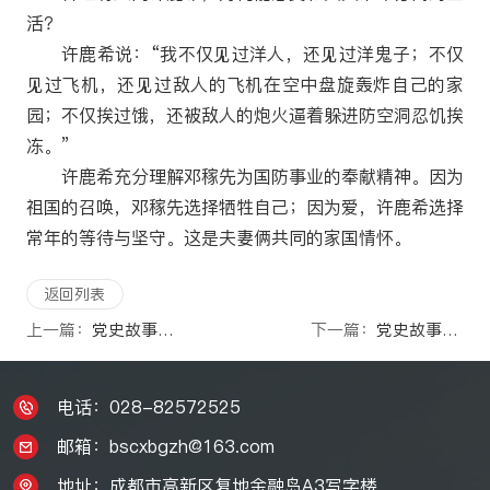
活？
许鹿希说：“我不仅见过洋人，还见过洋鬼子；不仅
见过飞机，还见过敌人的飞机在空中盘旋轰炸自己的家
园；不仅挨过饿，还被敌人的炮火逼着躲进防空洞忍饥挨
冻。”
许鹿希充分理解邓稼先为国防事业的奉献精神。因为
祖国的召唤，邓稼先选择牺牲自己；因为爱，许鹿希选择
常年的等待与坚守。这是夫妻俩共同的家国情怀。
返回列表
上一篇：
党史故事100讲——输入革命火种 助力政治觉醒
下一篇：
党史故事100讲——叶挺：烈火热血铸名将
电话：028-82572525
邮箱：bscxbgzh@163.com
地址：成都市高新区复地金融岛A3写字楼