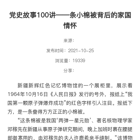
党史故事100讲——条小棉被背后的家国
情怀
来源：
发布时间：2021-10-25
浏览量：19339
分享：
新疆新辉红色记忆博物馆的一个展柜里，展示着
1964年10月16日《人民日报》发行的号外，报纸上“我
国第一颗原子弹爆炸成功”的红色字样引人注目。报纸下
方，是一条叠得方方正正的小棉被。
“这条棉被是我国‘两弹一星元勋’、著名核物理学家
邓稼先在新疆从事原子弹研究期间，晚上加班时裹在腰腿
部御寒用的，由邓稼先的夫人许鹿希亲手缝制。”该博物