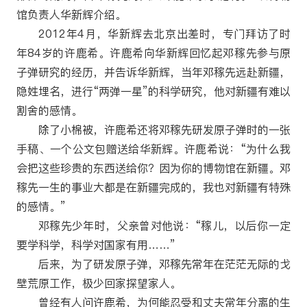
馆负责人华新辉介绍。
2012年4月，华新辉去北京出差时，专门拜访了时
年84岁的许鹿希。许鹿希向华新辉回忆起邓稼先参与原
子弹研究的经历，并告诉华新辉，当年邓稼先远赴新疆，
隐姓埋名，进行“两弹一星”的科学研究，他对新疆有难以
割舍的感情。
除了小棉被，许鹿希还将邓稼先研发原子弹时的一张
手稿、一个公文包赠送给华新辉。许鹿希说：“为什么我
会把这些珍贵的东西送给你？因为你的博物馆在新疆。邓
稼先一生的事业大都是在新疆完成的，我也对新疆有特殊
的感情。”
邓稼先少年时，父亲曾对他说：“稼儿，以后你一定
要学科学，科学对国家有用……”
后来，为了研发原子弹，邓稼先常年在茫茫无际的戈
壁荒原工作，极少回家探望家人。
曾经有人问许鹿希，为何能忍受和丈夫常年分离的生