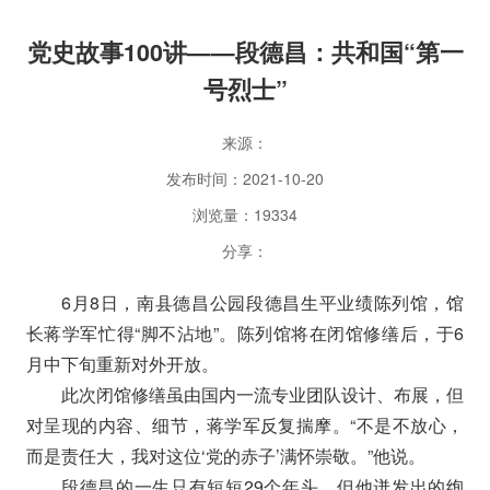
党史故事100讲——段德昌：共和国“第一
号烈士”
来源：
发布时间：2021-10-20
浏览量：19334
分享：
6月8日，南县德昌公园段德昌生平业绩陈列馆，馆
长蒋学军忙得“脚不沾地”。陈列馆将在闭馆修缮后，于6
月中下旬重新对外开放。
此次闭馆修缮虽由国内一流专业团队设计、布展，但
对呈现的内容、细节，蒋学军反复揣摩。“不是不放心，
而是责任大，我对这位‘党的赤子’满怀崇敬。”他说。
段德昌的一生只有短短29个年头，但他迸发出的绚