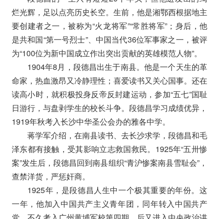
烂光辉，足以点亮历史长空。生前，他是湘鄂西根据地主
要创建者之一，被称为“火龙将军”“常胜将军”；身后，他
是共和国“第一号烈士”、中国当代36位军事家之一，被评
为“100位为新中国成立作出突出贡献的英雄模范人物”。
1904年8月，段德昌出生于南县。他是一个天生的革
命家，热血激昂又冷静理性；喜爱读书又关心国事。还在
读高小时，就积极投身反帝反封建运动，参加“五七”国耻
日游行，与盘剥学生的校长斗争。段德昌学习成绩优异，
1919年秋考入长沙中华圣公会办的雅各中学。
蒋学军介绍，在南县读书、去长沙求学，段德昌和毛
泽东都有接触，受其影响立志救国救民。1925年“五卅惨
案”发生后，段德昌回到南县组织“青沪惨案南县雪耻会”，
查禁洋货，严惩奸商。
1925年，是段德昌人生中一个极其重要的年份。这
一年，他加入中国共产主义青年团，同年转入中国共产
党，不久考入广州黄埔军校第四期，后又进入中央政治讲