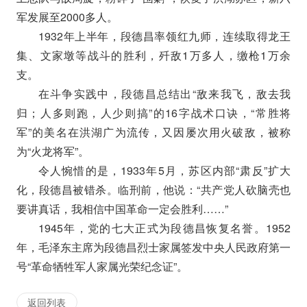
军发展至2000多人。
1932年上半年，段德昌率领红九师，连续取得龙王
集、文家墩等战斗的胜利，歼敌1万多人，缴枪1万余
支。
在斗争实践中，段德昌总结出“敌来我飞，敌去我
归；人多则跑，人少则搞”的16字战术口诀，“常胜将
军”的美名在洪湖广为流传，又因屡次用火破敌，被称
为“火龙将军”。
令人惋惜的是，1933年5月，苏区内部“肃反”扩大
化，段德昌被错杀。临刑前，他说：“共产党人砍脑壳也
要讲真话，我相信中国革命一定会胜利……”
1945年，党的七大正式为段德昌恢复名誉。1952
年，毛泽东主席为段德昌烈士家属签发中央人民政府第一
号“革命牺牲军人家属光荣纪念证”。
返回列表