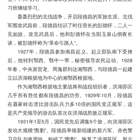
习班继续学习。
轰轰烈烈的北伐战争，开启段德昌的军旅生涯。北伐
军围攻武昌前，段德昌结识了时任营长的彭德怀，二人一
见如故。攻克武昌后，他和彭德怀在当阳玉泉山彻夜长
谈，被彭德怀称为“革命引路人”。
1927年，段德昌参加南昌起义。起义部队南下受挫
后，他转到鄂西、鄂中一带，秘密领导农民运动。1928
年春，中央派贺龙、周逸群到达湘鄂西，与段德昌一起建
立以洪湖根据地为中心的湘鄂西根据地。
作为湘鄂西根据地主要战将和战役组织者，洪湖苏区
几乎所有胜仗都有段德昌的功劳。1929年10月，段德昌
在聂家岭击溃比游击队兵力多10倍的国民党正规军，这
是共产党领导的游击队首次在洪湖战胜敌正规军。
1931年1至5月，国民党先后调集5个旅，向洪湖苏区
发动大规模“围剿”。段德昌率领新组建的新六军、赤色警
卫总队与敌周旋，粉碎了“围剿”，恢复了洪湖苏区，新六